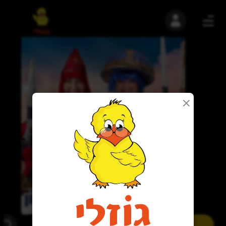
נגישות
צילום: שי הנסב
2
לעקוב